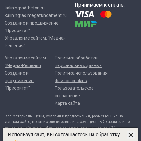
Принимаем к оплате:
kaliningrad-beton.ru
kaliningrad.megafundament.ru
Создание и продвижение:
"Приоритет"
Управление сайтом: "Медиа-
Решения"
Управление сайтом
Политика обработки
"Медиа-Решения
персональных данных
Создание и
Политика использования
продвижение
файлов cookies
"Приоритет"
Пользовательское
соглашение
Карта сайта
Все материалы, цены, условия и предложения, размещенные на
данном сайте, носят исключительно информационный характер и не
являются публичной офертой в соответствии со статьей 437
Гражданского кодекса Российской Федерации. Договор может быть
Используя сайт, вы соглашаетесь на обработку
составлен только после индивидуального согласования всех деталей