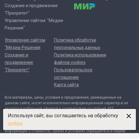
Создание и продвижение:
"Приоритет"
Управление сайтом: "Медиа-
Решения"
Управление сайтом
Политика обработки
"Медиа-Решения
персональных данных
Создание и
Политика использования
продвижение
файлов cookies
"Приоритет"
Пользовательское
соглашение
Карта сайта
Все материалы, цены, условия и предложения, размещенные на
данном сайте, носят исключительно информационный характер и не
являются публичной офертой в соответствии со статьей 437
Гражданского кодекса Российской Федерации. Договор может быть
Используя сайт, вы соглашаетесь на обработку
составлен только после индивидуального согласования всех деталей
cookies
и оформляется в письменном виде. Для получения точной
информации о стоимости, сроках и условиях обращайтесь к нашим
менеджерам по контактным телефонам или через форму обратной