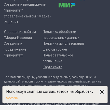
Создание и продвижение:
"Приоритет"
Управление сайтом: "Медиа-
Решения"
Управление сайтом
Политика обработки
"Медиа-Решения
персональных данных
Создание и
Политика использования
продвижение
файлов cookies
"Приоритет"
Пользовательское
соглашение
Карта сайта
Все материалы, цены, условия и предложения, размещенные на
данном сайте, носят исключительно информационный характер и не
являются публичной офертой в соответствии со статьей 437
Гражданского кодекса Российской Федерации. Договор может быть
Используя сайт, вы соглашаетесь на обработку
составлен только после индивидуального согласования всех деталей
cookies
и оформляется в письменном виде. Для получения точной
информации о стоимости, сроках и условиях обращайтесь к нашим
менеджерам по контактным телефонам или через форму обратной